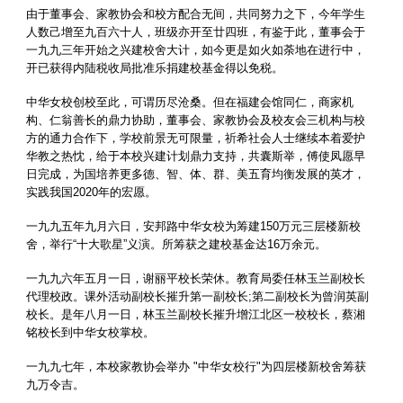
由于董事会、家教协会和校方配合无间，共同努力之下，今年学生
人数己增至九百六十人，班级亦开至廿四班，有鉴于此，董事会于
一九九三年开始之兴建校舍大计，如今更是如火如荼地在进行中，
开已获得内陆税收局批准乐捐建校基金得以免税。
中华女校创校至此，可谓历尽沧桑。但在福建会馆同仁，商家机
构、仁翁善长的鼎力协助，董事会、家教协会及校友会三机构与校
方的通力合作下，学校前景无可限量，祈希社会人士继续本着爱护
华教之热忱，给于本校兴建计划鼎力支持，共囊斯举，傅使凤愿早
日完成，为国培养更多德、智、体、群、美五育均衡发展的英才，
实践我国2020年的宏愿。
一九九五年九月六日，安邦路中华女校为筹建150万元三层楼新校
舍，举行“十大歌星”义演。所筹获之建校基金达16万余元。
一九九六年五月一日，谢丽平校长荣休。教育局委任林玉兰副校长
代理校政。课外活动副校长摧升第一副校长;第二副校长为曾润英副
校长。是年八月一日，林玉兰副校长摧升增江北区一校校长，蔡湘
铭校长到中华女校掌校。
一九九七年，本校家教协会举办 "中华女校行"为四层楼新校舍筹获
九万令吉。