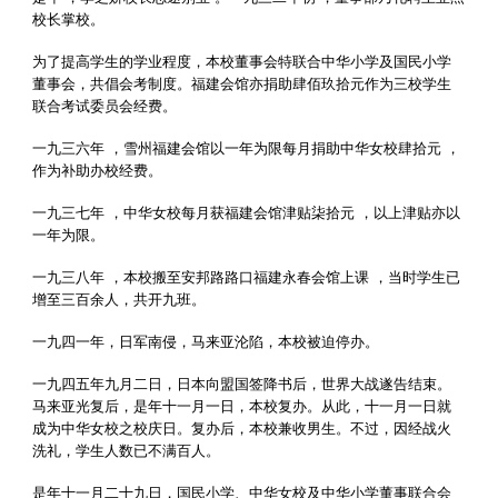
校长掌校。
为了提高学生的学业程度，本校董事会特联合中华小学及国民小学
董事会，共倡会考制度。福建会馆亦捐助肆佰玖拾元作为三校学生
联合考试委员会经费。
一九三六年 ，雪州福建会馆以一年为限每月捐助中华女校肆拾元 ，
作为补助办校经费。
一九三七年 ，中华女校每月获福建会馆津贴柒拾元 ，以上津贴亦以
一年为限。
一九三八年 ，本校搬至安邦路路口福建永春会馆上课 ，当时学生已
增至三百余人，共开九班。
一九四一年，日军南侵，马来亚沦陷，本校被迫停办。
一九四五年九月二日，日本向盟国签降书后，世界大战遂告结束。
马来亚光复后，是年十一月一日，本校复办。从此，十一月一日就
成为中华女校之校庆日。复办后，本校兼收男生。不过，因经战火
洗礼，学生人数已不满百人。
是年十一月二十九日，国民小学、中华女校及中华小学董事联合会