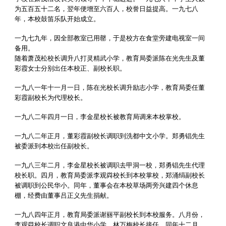
为五百五十二名，翌年便增至六百人，校誉日益提高。一九七八
年，本校鼓笛乐队开始成立。
一九七九年，因全部教室已用罄，于是校方在食堂旁建电视室一间
备用。
随着萧茂松校长调升八打灵精武小学，教育局委派陈在光先生及董
彩霞女士分别出任本校正、副校长职。
一九八一年十一月一日，陈在光校长调升励志小学，教育局委任董
彩霞副校长为代理校长。
一九八二年四月一日，李金星校长被教育局调来本校掌校。
一九八二年正月，董彩霞副校长调职到洗都中文小学。郑勇锠先生
被委派到本校出任副校长。
一九八三年二月，李金星校长被调职去甲洞一校，郑勇锠先生代理
校长职。四月，教育局委派李观粦校长到本校掌校，郑涌绢副校长
被调职到公民华小。同年，董事会在本校草场两旁兴建四个休息
棚，经费由董事吕正义先生捐献。
一九八四年正月，教育局委派谢丽平副校长到本校服务。八月份，
李观粦校长调职文良港中华小学，林万梅校长接任。同年十二月，