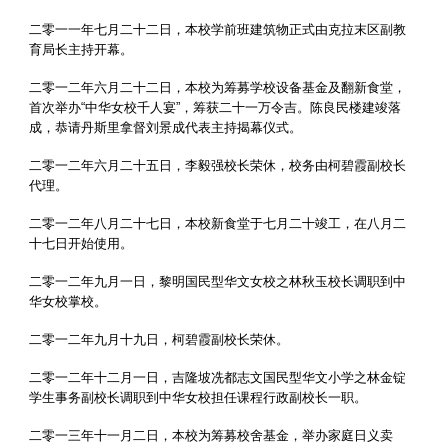
二零一一年七月二十二日，本校学前班建筑物正式由克拉末区副教
育局长主持开幕。
二零一二年六月二十二日，本校为筹募学校设备基金及翻新食堂，
首次举办“中华女校千人宴”，筹获二十一万令吉。陈良民楼建竣落
成，恭请丹斯里拿督刘景成代表主持揭幕仪式。
二零一二年六月二十五日，李毅强校长荣休，校务由柯碧霞副校长
代理。
二零一二年八月二十七日，本校新食堂于七月二十竣工，在八月二
十七日开始使用。
二零一二年九月一日，黎明国民型华文女校之林秋玉校长调职到中
华女校掌校。
二零一二年九月十九日，柯碧霞副校长荣休。
二零一二年十二月一日，吉隆坡冼都志文国民型华文小学之林金锭
学生事务副校长调职到中华女校担任课程行政副校长一职。
二零一三年十一月二日，本校为筹募校舍基金，举办家庭日义卖