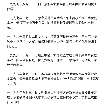
一九九七年八月三十一日，蔡淞铭校长荣休，校务由陈爱莉副校长
代理。
一九九七年十月一日，教育局升民众华小下午班副校长到中华女校
掌校。但很可惜地四个月后，陈清顺校长又调职到大同华小当校
长。
一九九八年三月廿二日，本校为筹募四层楼建校基金，再次假中华
独中礼堂举行千人宴。虽然时值我国经济不景气，但尚能筹得四十
四万元。
一九九八年二月一日，增江中区二校之陈圣才校长调职到中华女校
掌校。陈圣才校长是一位资深教育工作者，在教育界十分活跃，掌
校经验丰富。
一九九八年九月三十日，本校再次为筹募多元用途教室与大礼堂设
备基金，假安邦路马华大厦三春礼堂举办“十大歌星”义演，义演筹获
廿五万元。
一九九九年八月三十日，耗资三百万令吉之丹斯里林添良楼建竣落
成，恭请教育部副部长拿督冯镇安博士主持揭幕仪式。学校正式推
行全日制。