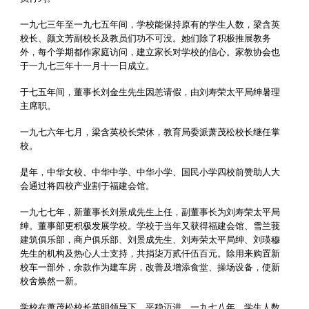
一九七三年至一九七五年间，学校能保持原有的学生人数，梁含英
校长、颜文芳副校长及教员们功不可没。她们除了积极推展教务
外，每个学期都作家庭访问，建立家长对学校的信心。家教协会也
于一九七三年十一月十一日成立。
于七五年间，董事长刘金生先生因恙请假，由刘寿荣太平局绅暑理
主席职。
一九七六年七月，梁含英校长荣休，教育局委派萧茂松校长继任掌
校。
是年，中华女校、中华中学、中华小学、国民小学四校前赞助人大
会通过将四校产业割于福建会馆。
一九七七年，新董事长刘景成先生上任，副董事长为刘寿荣太平局
绅。董事部更积极发展学校。学校于当年又获得福建会馆、雪兰莪
建筑俱乐部，商户俱乐部、刘景成先生、刘寿荣太平局绅、刘瑛穆
先生的机构及热心人士支持，共捐柒万贰仟伍百元。除用来购置新
校车一部外，余款作为建车房，改善及增添食堂、操场设备，使新
校舍焕然一新。
学校在萧茂松校长英明领导下，平稳迈进。一九七八年，学生人数