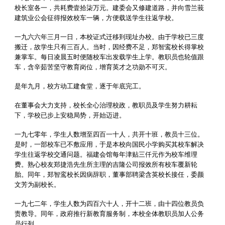
校长室各一，共耗费壹拾柒万元。建委会又修建道路，并向雪兰莪
建筑业公会征得报效校车一辆，方便载送学生往返学校。
一九六六年三月一日，本校证式迁移到现址办校。由于学校已三度
搬迁，故学生只有三百人。当时，因经费不足，郑智鸾校长得掌校
兼掌车。每日凌晨五时便随校车出发载学生上学。教职员也轮值跟
车，含辛茹苦坚守教育岗位，增育英才之功勋不可灭。
是年九月，校方动工建食堂，逐于年底完工。
在董事会大力支持，校长全心治理校政，教职员及学生努力耕耘
下，学校已步上安稳局势，开始迈进。
一九七零年，学生人数增至四百一十人，共开十班，教员十三位。
是时，一部校车已不敷应用，于是本校向国民小学购买其校车解决
学生往返学校交通问题。福建会馆每年津贴三仟元作为校车维理
费。熟心校友郑捷浩先生所主理的吉隆公司报效所有校车覆新轮
胎。同年，郑智鸾校长因病辞职，董事部聘梁含英校长接任，委颜
文芳为副校长。
一九七二年，学生人数为四百六十人，开十二班，由十四位教员负
责教导。同年，政府推行新教育服务制，本校全体教职员加人公务
员行列。