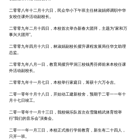
二零零八年十二月十六日，民众华小下午班主任林淑娟师调职中华
女校任课外活动副校长。
二零零九年二月十四日，本校首次举办新春大团拜，主题为“家和万
事兴大团拜”。
二零零九年四月十六日，林淑娟副校长擢升课程发展局任华文助理
总监。
二零零九年八月一日，教育局擢升甲洞三校钱秀芬师前来本校任课
外活动副校长。
二零零九年十一月七日，本校举行家庭日，筹获十六万令吉。
二零一零年十月十八日，开始动工建新校舍，预期于二零一一年十
月十七日竣工。
二零一零年十一月十三日，我校铜乐队首次在雪隆精武体育馆举
行“我们的音乐会”演奏会。
二零一一年一月三日，本校正式推行学前教育，新生有二十四人，
只开一班。