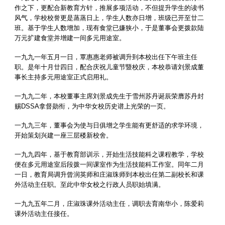
作之下，更配合新教育方针，推展多项活动，不但提升学生的读书
风气，学校校誉更是蒸蒸日上，学生人数亦日增，班级已开至廿二
班。基于学生人数增加，现有食堂已嫌狭小，于是董事会更拨款陆
万元扩建食堂并增建一间多元用途室。
一九九一年五月一日，覃惠惠老师被调升到本校出任下午班主任
职。是年十月廿四日，配合庆祝儿童节暨校庆，本校恭请刘景成董
事长主持多元用途室正式启用礼。
一九九二年，本校董事主席刘景成先生于雪州苏丹诞辰荣膺苏丹封
赐DSSA拿督勋衔，为中华女校历史谱上光荣的一页。
一九九三年，董事会为使与日俱增之学生能有更舒适的求学环境，
开始策划兴建一座三层楼新校舍。
一九九四年，基于教育部训示，开始生活技能科之课程教学，学校
便在多元用途室后段拨一间课室作为生活技能科工作室。同年二月
一日，教育局调升曾润英师和庄淑珠师到本校出任第二副校长和课
外活动主任职。至此中华女校之行政人员职始填满。
一九九五年二月，庄淑珠课外活动主任，调职去育南华小，陈爱莉
课外活动主任接任。