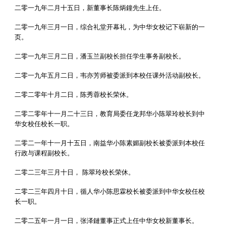
二零一九年二月十五日，新董事长陈炳鐘先生上任。
二零一九年三月一日，综合礼堂开幕礼，为中华女校记下崭新的一
页。
二零一九年
三
月二日，潘玉兰副校长担任学生事务副校长。
二零一九年五月二日，韦亦芳
师被委派到本校任课外活动副校长
。
二零二零年十月二日，陈秀蓉校长荣休。
二零二零年十一月二十三日，教育局委任龙邦华小陈翠玲校长到中
华女校任校长一职。
二零二一年十一月十五日，
南益华小
陈素媚副校长
被委派到本校任
行政与课程副校长。
二零二三年三月十日， 陈翠玲校长荣休。
二零二三年四月十日，循人华小陈思霖校长被委派
到中华女校任校
长一职。
二零二五年一月一日
，张泽鏈董事正式上任中华女校新董事长。