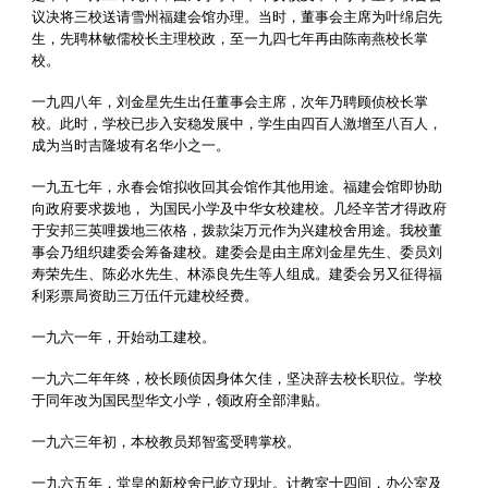
议决将三校送请雪州福建会馆办理。当时，董事会主席为叶绵启先
生，先聘林敏儒校长主理校政，至一九四七年再由陈南燕校长掌
校。
一九四八年，刘金星先生出任董事会主席，次年乃聘顾侦校长掌
校。此时，学校已步入安稳发展中，学生由四百人激增至八百人，
成为当时吉隆坡有名华小之一。
一九五七年，永春会馆拟收回其会馆作其他用途。福建会馆即协助
向政府要求拨地， 为国民小学及中华女校建校。几经辛苦才得政府
于安邦三英哩拨地三依格，拨款柒万元作为兴建校舍用途。我校董
事会乃组织建委会筹备建校。建委会是由主席刘金星先生、委员刘
寿荣先生、陈必水先生、林添良先生等人组成。建委会另又征得福
利彩票局资助三万伍仟元建校经费。
一九六一年，开始动工建校。
一九六二年年终，校长顾侦因身体欠佳，坚决辞去校长职位。学校
于同年改为国民型华文小学，领政府全部津贴。
一九六三年初，本校教员郑智鸾受聘掌校。
一九六五年，堂皇的新校舍已屹立现址。计教室十四间，办公室及