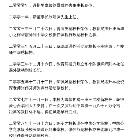
二零零零年，丹斯里拿督刘景成辞去董事长职位。
二零零一年，新董事长刘明渊先生上任。
二零零三年三月二十六日，曾润英副校长荣休，教育局擢升康乐华
小之柯碧霞师到中华女校担任课程行政副校长之职。
二零零三年五月二十三日，覃譓譓课外活动副校长不幸病逝，全校
师生深感惊愕。
二零零三年十二月十六日，教育局擢升州立华小陈佩婵师到本校任
课外活动副校长职。
二零零五年十二月十二日，陈佩婵副校长荣休。教育局擢升本校资
深老师张伟芬师为课外活动副校长。
二零零七年十一月一日，本校为筹募扩建一座三层楼新校舍，获得
爱心合唱团大力支持，在一次义演活动中筹得一百八十五万令吉，
距离筹款目标不远，俾使夙愿早日完成。
二零零八年十一月十六日，陈圣才校长调任中国公学掌校，中国公
学之李毅强校长则调职到来掌校。张伟芬副校长亦被调职到坤成一
校担任课外活动副校长。