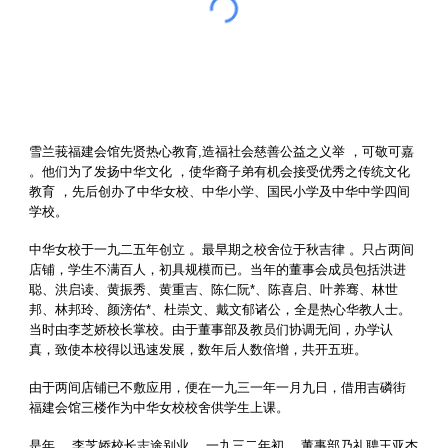
雪兰莪福建会馆先贤热心教育,造福社会慈善公益之义举 ，可敬可嘉
。他们为了发扬中华文化 ，使华裔子弟有机会接受优秀之传统文化
教育 ，先后创办了中华女校、中华小学、国民小学及中华中学四间
学校。
中华女校于一九二五年创立 。最早期之校舍位于秋吉律 。只占两间
店铺，学生不满百人，初具规模而已。当年的董事会成员包括洪进
聪、洪启读、黄振秀、黄重吉、陈仁阮*、陈喜启、叶养骞、林世
邦、林邦玲、颜滂佑*、杜崇文、戴文郁诸公，全是热心华教人士。
当时由李芝娇校长掌校。由于董事部及教员们协调无间，办学认
真，致使本校得以迅速发展，数年后人数倍增，共开五班。
由于两间店铺已不敷应用，便在一九三一年一月九日，借用吉磷街
福建会馆三楼作为中华女校校舍供学生上课。
是年 ，李芝娇校长志途别业 。一九三二年初 ，董事部乃礼聘王亚杰