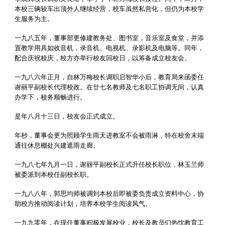
本校三辆较车出顶外人继续经营，校车虽然私营化，但仍为本校学
生服务为主。
一九八五年，董事部更修建教务处、图书室，音乐室及食堂，并添
置教学用具如收音机，录音机、电视机、录影机及电脑等。同年，
配合庆祝校庆，校方亦举行校友回校日，以筹备成立校友会。
一九八六年正月，自林万梅校长调职启智华小后，教育局来函委任
谢丽平副校长代理校政。在廿七名教师及七名职工协调无间，认真
办学下，校务顺畅进行。
是年八月十三日，校友会正式成立。
年杪，董事会更为照顾学生雨天进教室不会被雨淋，特在校舍末端
通往休息棚处兴建遮雨走廊。
一九八七年九月一日，谢丽平副校长正式升任校长职位，林玉兰师
被委派到本校任副校长职。
一九八八年，郭思均师被调到本校后即被委负责成立资料中心，协
助校方推动阅读计划，培养本校学生阅读风气。
一九九零年，在现任董事积极发展校业，校长及教员们热忱教育工